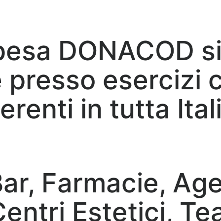
spesa DONACOD s
e presso esercizi 
erenti in tutta Itali
Bar, Farmacie, Ag
entri Estetici, Te