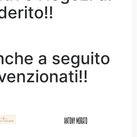
erito!!
anche a seguito
nvenzionati!!