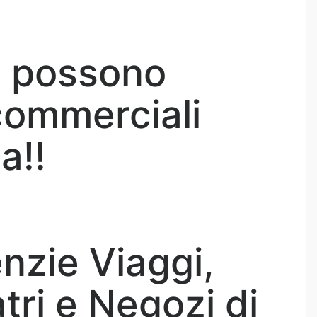
i possono
commerciali
a!!
enzie Viaggi,
atri e Negozi di