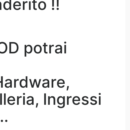
derito !!
OD potrai
 Hardware,
eria, Ingressi
..