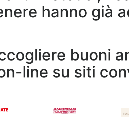
enere hanno già ad
accogliere buoni 
on-line su siti co