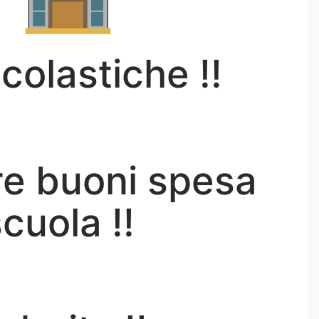
olastiche !!
ere buoni spesa
scuola !!