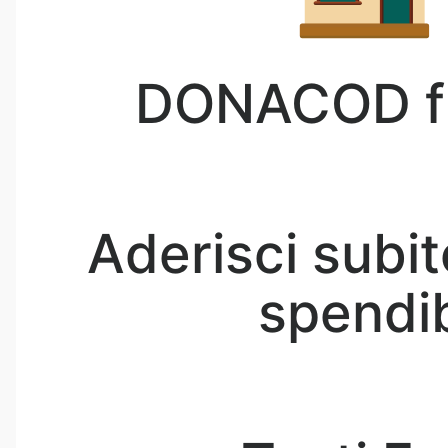
DONACOD fin
Aderisci subit
spendibi