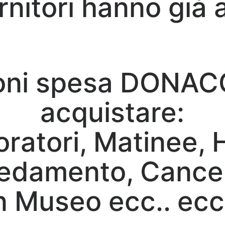
rnitori hanno già a
oni spesa DONAC
acquistare:
oratori, Matinee,
edamento, Cancell
n Museo ecc.. ecc