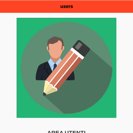
users
AREA UTENTI