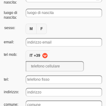
nascita:
luogo di
nascita:
sesso:
M
F
email:
tel mob:
IT +39
tel:
indirizzo:
comune: